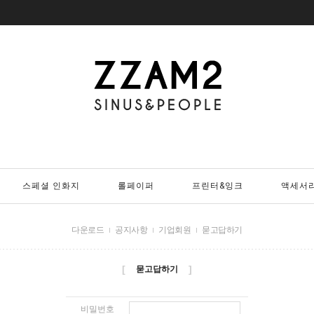
스페셜 인화지
롤페이퍼
프린터&잉크
액세서
다운로드
공지사항
기업회원
묻고답하기
[
]
묻고답하기
비밀번호