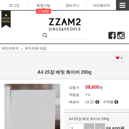
로그인
회원가입
장바구니
마이페이지
+1000
BOOK
MARK
파인아트지
부드러운 타입
0
A4 25장 베릿 화이버 290g
58,600
상품가
원
적립금
1%
배송비
(조건)
지역별
A4 25장 베릿 화이버 290g
58,600
원
+1
-1