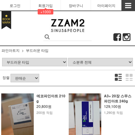
로그인
회원가입
장바구니
마이페이지
+1000
BOOK
MARK
파인아트지
부드러운 타입
정렬
에코파인아트 210
A3+ 20장 스무스
g
파인아트 240g
20,800원
129,100원
200원 적립
1,290원 적립